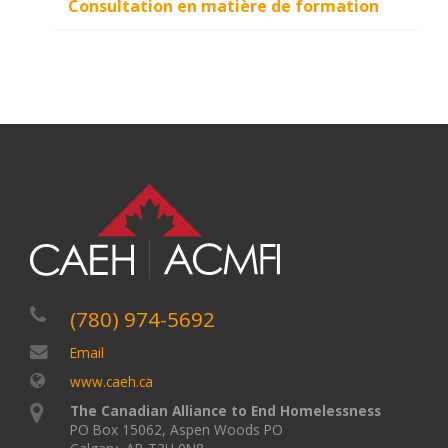
Consultation en matière de formation
(780) 974-5692
Email
www.caeh.ca
The Canadian Alliance to End Homelessness
PO Box 15062, Aspen Woods PO