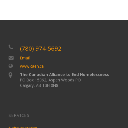
(780) 974-5692
Email
www.caeh.ca
The Canadian Alliance to End Homelessness
PO Box 15062, Aspen Woods PO
Calgary, AB T3H 0N8
SERVICES
Notre approche